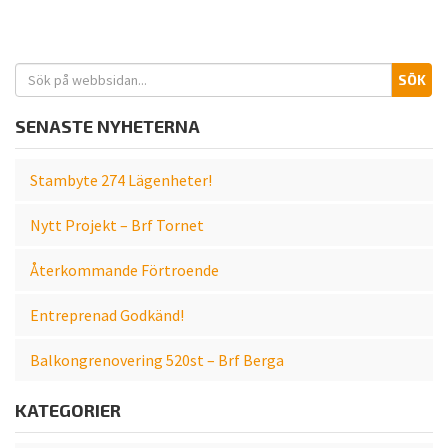
S
SÖK
e
a
SENASTE NYHETERNA
r
c
Stambyte 274 Lägenheter!
h
f
Nytt Projekt – Brf Tornet
o
r
Återkommande Förtroende
:
Entreprenad Godkänd!
Balkongrenovering 520st – Brf Berga
KATEGORIER