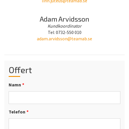
linn.juteus@teamab.se
Adam Arvidsson
Kundkoordinator
Tel: 0732-550 010
adam.arvidsson@teamab.se
Offert
Namn
*
Telefon
*