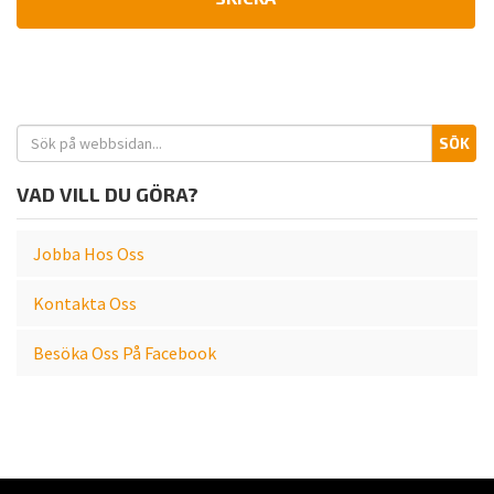
S
SÖK
e
a
VAD VILL DU GÖRA?
r
c
Jobba Hos Oss
h
f
Kontakta Oss
o
r
Besöka Oss På Facebook
: