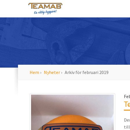
Hem
›
Nyheter
›
Arkiv för februari 2019
Feb
T
Den
til