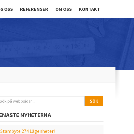
S OSS
REFERENSER
OM OSS
KONTAKT
SÖK
ENASTE NYHETERNA
Stambyte 274 Lägenheter!