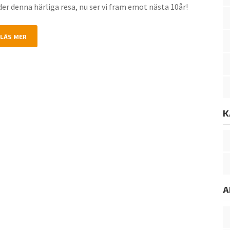
er denna härliga resa, nu ser vi fram emot nästa 10år!
f
o
r
LÄS MER
:
K
A