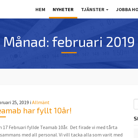
HEM
NYHETER
TJÄNSTER
JOBBA HO
Månad:
februari 2019
S
ruari 25, 2019
i
Allmänt
eamab har fyllt 10år!
e
a
S
r
 17 Februari fyllde Teamab 10år. Det firade vi med tårta
c
lsammans med all personal. Vi vill tacka alla som varit med
h