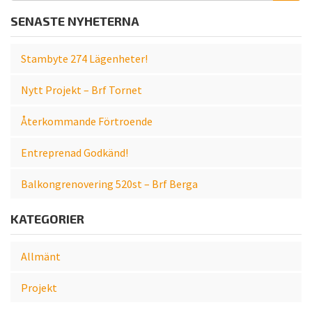
a
SENASTE NYHETERNA
r
c
Stambyte 274 Lägenheter!
h
f
Nytt Projekt – Brf Tornet
o
r
Återkommande Förtroende
:
Entreprenad Godkänd!
Balkongrenovering 520st – Brf Berga
KATEGORIER
Allmänt
Projekt