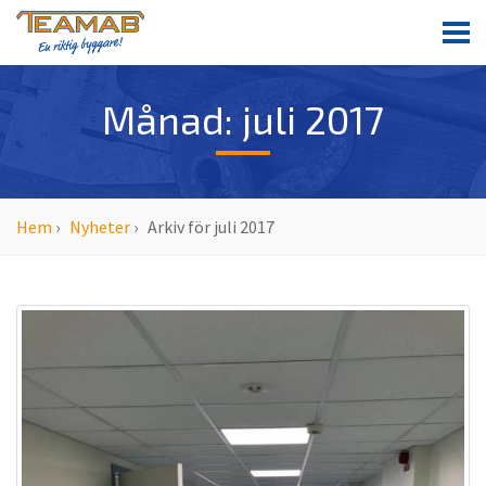
T
o
g
g
Månad:
juli 2017
l
e
n
a
v
Hem
›
Nyheter
›
Arkiv för juli 2017
i
g
a
t
i
o
n